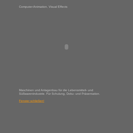
Computer-Animation, Visual Effects
Maschinen und Anlagenbau für die Lebensmitteli- und
Süßwarenindustrie. Für Schulung, Doku- und Präsentation.
Fenster schließen!